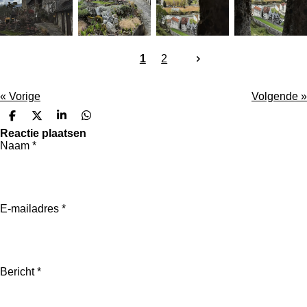
1
2
«
Vorige
Volgende
»
D
D
S
D
e
e
h
e
Reactie plaatsen
l
e
a
l
Naam *
e
l
r
e
n
e
n
E-mailadres *
Bericht *