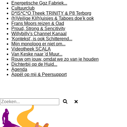
Energetische Ggz Fabriek...
Cultuurclub
D*IS*C*O Theek TRINITY & P8 Terborg
(h)Veilige Kl(h)uisjes & Taboes doe'k ook
Frans Moors reizen & Oad
Proud, Strong & Sencitivity
Willybilly's Channel Kanaal
'Kontekst', is ook Schitterend...
Mijn monoloog er niet om...
Videotheek SCALA
Van Keske naar 'd Muur...
Rouw om jouw, omdat we zo van je houden
Dichterbij op de Huid...
Agenda
Appél op mij & Peersupport