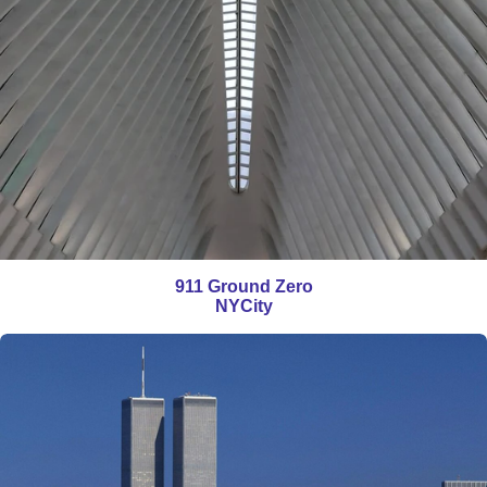
911
Ground
Zero
NY
City