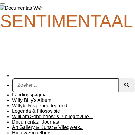
Ga
direct
SENTIMENTAAL
naar
de
hoofdinhoud
Landingspagina
Willy Billy's Album
Willybilly's geboortegrond
Legenda & Filosovisie
Willi'am Sondletrow 's Bibliogravure...
Documentaal Journaal
Art Gallery & Kunst & Vliegwerk...
Hol ow Smoelboek