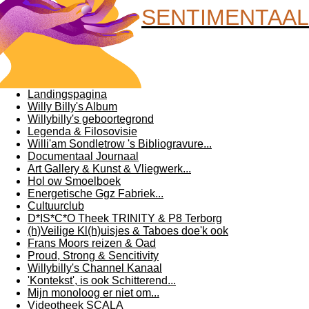
SENTIMENTAAL
Landingspagina
Willy Billy's Album
Willybilly's geboortegrond
Legenda & Filosovisie
Willi'am Sondletrow 's Bibliogravure...
Documentaal Journaal
Art Gallery & Kunst & Vliegwerk...
Hol ow Smoelboek
Energetische Ggz Fabriek...
Cultuurclub
D*IS*C*O Theek TRINITY & P8 Terborg
(h)Veilige Kl(h)uisjes & Taboes doe'k ook
Frans Moors reizen & Oad
Proud, Strong & Sencitivity
Willybilly's Channel Kanaal
'Kontekst', is ook Schitterend...
Mijn monoloog er niet om...
Videotheek SCALA