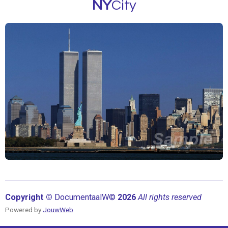
NY
City
Copyright ©
Documentaal
W©
2026
All rights reserved
Powered by
JouwWeb