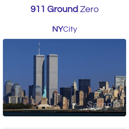
911
Ground
Zero
NY
City