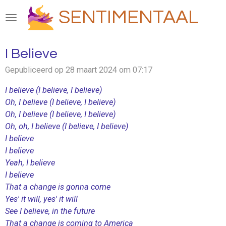
Ga
SENTIMENTAAL
direct
naar
de
I Believe
hoofdinhoud
Gepubliceerd op 28 maart 2024 om 07:17
I believe (I believe, I believe)
Oh, I believe (I believe, I believe)
Oh, I believe (I believe, I believe)
Oh, oh, I believe (I believe, I believe)
I believe
I believe
Yeah, I believe
I believe
That a change is gonna come
Yes′ it will, yes' it will
See I believe, in the future
That a change is coming to America