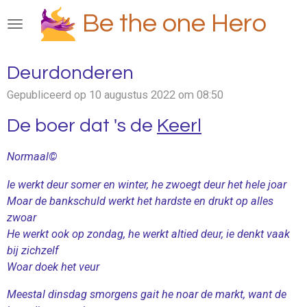
Ga
Be the one Hero
direct
naar
de
Deurdonderen
hoofdinhoud
Gepubliceerd op 10 augustus 2022 om 08:50
De boer dat 's de
K
eerl
Normaal©
Ie werkt deur somer en winter, he zwoegt deur het hele joar
Moar de bankschuld werkt het hardste en drukt op alles
zwoar
He werkt ook op zondag, he werkt altied deur, ie denkt vaak
bij zichzelf
Woar doek het veur
Meestal dinsdag smorgens gait he noar de markt, want de