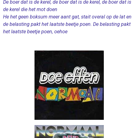
De boer dat is de kerel, de boer dat is de kerel, de boer dat is
de kerel die het mot doen
He het geen boksum meer aant gat, stait overal op de lat en
de belasting pakt het laatste beetje poen. De belasting pakt
het laatste beetje poen, oehoe