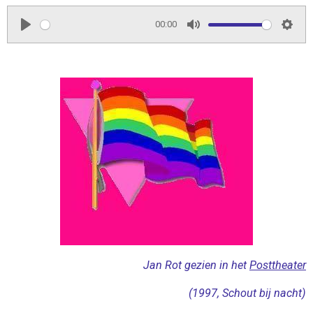
00:00
P
M
S
l
u
e
a
t
t
y
e
t
i
n
g
s
Jan Rot gezien in het
Posttheater
(1997, Schout bij nacht)