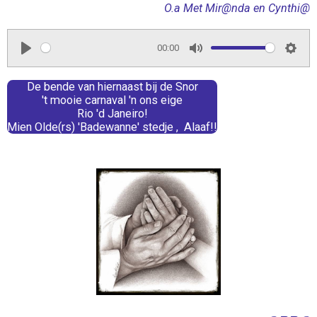
O.a Met Mir@nda en Cynthi@
00:00
P
M
S
l
u
e
De bende van hiernaast bij de Snor
't mooie carnaval 'n ons eige
a
t
t
Rio 'd Janeiro!
y
e
t
Mien Olde(rs) 'Badewanne' stedje , Alaaf!!
i
n
g
s