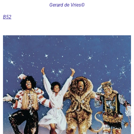
Gerard de Vries©
B52