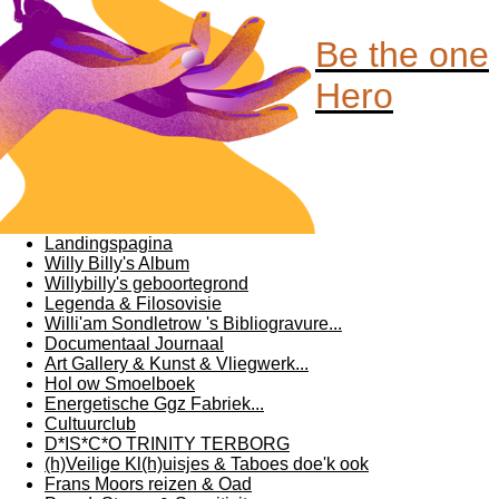
Be the one
Hero
Landingspagina
Willy Billy's Album
Willybilly's geboortegrond
Legenda & Filosovisie
Willi'am Sondletrow 's Bibliogravure...
Documentaal Journaal
Art Gallery & Kunst & Vliegwerk...
Hol ow Smoelboek
Energetische Ggz Fabriek...
Cultuurclub
D*IS*C*O TRINITY TERBORG
(h)Veilige Kl(h)uisjes & Taboes doe'k ook
Frans Moors reizen & Oad