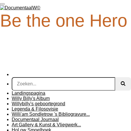
Ga
direct
Be the one Hero
naar
de
hoofdinhoud
Landingspagina
Willy Billy's Album
Willybilly's geboortegrond
Legenda & Filosovisie
Willi'am Sondletrow 's Bibliogravure...
Documentaal Journaal
Art Gallery & Kunst & Vliegwerk...
Hol ow Smoelboek