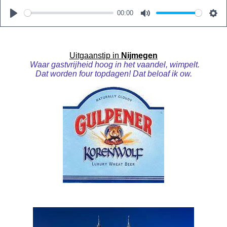
00:00
P
M
S
l
u
e
a
t
t
Uitgaanstip in
Nijmegen
Waar gastvrijheid hoog in het vaandel, wimpelt.
y
e
t
Dat worden four topdagen! Dat beloaf ik ow.
i
n
g
s