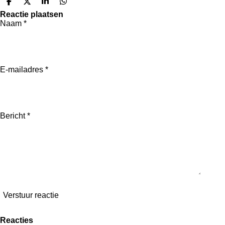
D
D
S
D
e
e
h
e
Reactie plaatsen
l
e
a
l
Naam *
e
l
r
e
n
e
n
E-mailadres *
Bericht *
Verstuur reactie
Reacties