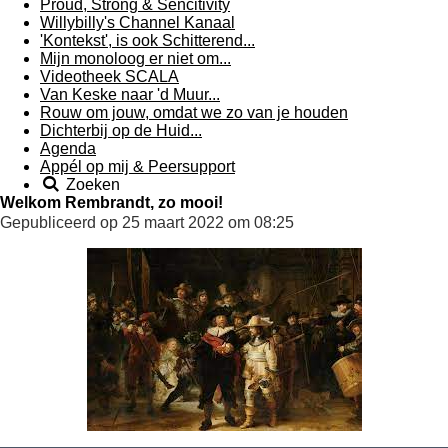
Proud, Strong & Sencitivity
Willybilly's Channel Kanaal
'Kontekst', is ook Schitterend...
Mijn monoloog er niet om...
Videotheek SCALA
Van Keske naar 'd Muur...
Rouw om jouw, omdat we zo van je houden
Dichterbij op de Huid...
Agenda
Appél op mij & Peersupport
Zoeken
Welkom Rembrandt, zo mooi!
Gepubliceerd op 25 maart 2022 om 08:25