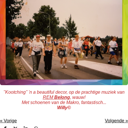
''Kootching'' 'n a beautiful decor, op de prachtige muziek van
REM
Belong
, wauw!
Met schoenen van de Makro, fantastisch...
Willy©
«
Vorige
Volgende
»