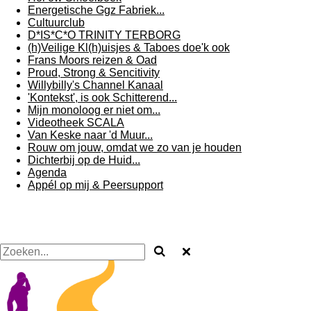
Energetische Ggz Fabriek...
Cultuurclub
D*IS*C*O TRINITY TERBORG
(h)Veilige Kl(h)uisjes & Taboes doe'k ook
Frans Moors reizen & Oad
Proud, Strong & Sencitivity
Willybilly's Channel Kanaal
'Kontekst', is ook Schitterend...
Mijn monoloog er niet om...
Videotheek SCALA
Van Keske naar 'd Muur...
Rouw om jouw, omdat we zo van je houden
Dichterbij op de Huid...
Agenda
Appél op mij & Peersupport