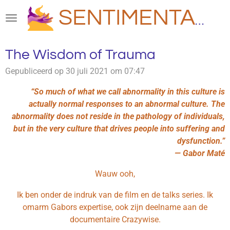
Ga
SENTIMENTAAL
direct
naar
de
The Wisdom of Trauma
hoofdinhoud
Gepubliceerd op 30 juli 2021 om 07:47
“So much of what we call abnormality in this culture is
actually normal responses to an abnormal culture. The
abnormality does not reside in the pathology of individuals,
but in the very culture that drives people into suffering and
dysfunction.”
— Gabor Maté
Wauw ooh,
Ik ben onder de indruk van de film en de talks series. Ik
omarm Gabors expertise, ook zijn deelname aan de
documentaire Crazywise.