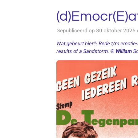
(d)Emocr(E)ati
Gepubliceerd op 30 oktober 2025
Wat gebeurt hier?! Rede t/m emotie-
results of a Sandstorm. ®
William
So