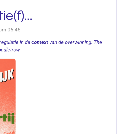
e(f)...
 om 06:45
regulatie in de
context
van de overwinning.
The
ndletrow