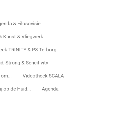
enda & Filosovisie
 & Kunst & Vliegwerk...
eek TRINITY & P8 Terborg
d, Strong & Sencitivity
 om...
Videotheek SCALA
j op de Huid...
Agenda