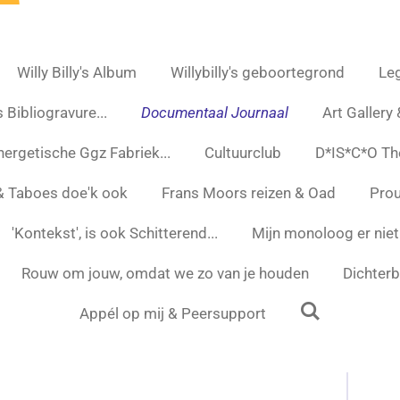
Willy Billy's Album
Willybilly's geboortegrond
Leg
 Bibliogravure...
Documentaal Journaal
Art Gallery
nergetische Ggz Fabriek...
Cultuurclub
D*IS*C*O Th
 & Taboes doe'k ook
Frans Moors reizen & Oad
Prou
'Kontekst', is ook Schitterend...
Mijn monoloog er niet
Rouw om jouw, omdat we zo van je houden
Dichterbi
Appél op mij & Peersupport