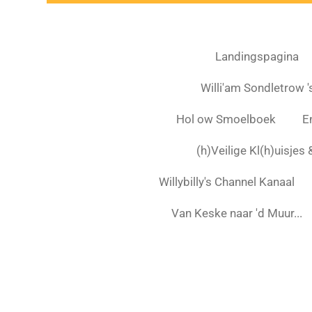
Landingspagina
Willi'am Sondletrow 's
Hol ow Smoelboek
E
(h)Veilige Kl(h)uisjes
Willybilly's Channel Kanaal
Van Keske naar 'd Muur...