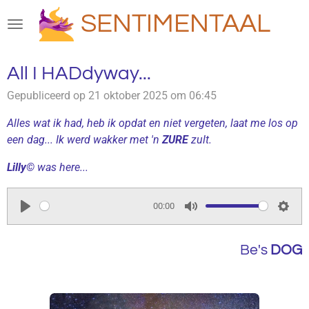
Ga
SENTIMENTAAL
direct
naar
de
All I HADdyway...
hoofdinhoud
Gepubliceerd op 21 oktober 2025 om 06:45
Alles wat ik had, heb ik opdat en niet vergeten, laat me los op
een dag... Ik werd wakker met 'n
ZURE
zult.
Lilly
© was here...
00:00
P
M
S
l
u
e
Be's
DOG
a
t
t
y
e
t
i