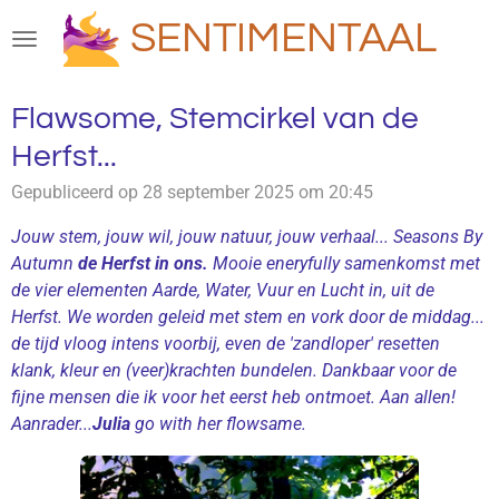
Ga
SENTIMENTAAL
direct
naar
de
Flawsome, Stemcirkel van de
hoofdinhoud
Herfst...
Gepubliceerd op 28 september 2025 om 20:45
Jouw stem, jouw wil, jouw natuur, jouw verhaal... Seasons By
Autumn
de Herfst in ons.
Mooie eneryfully samenkomst met
de vier elementen Aarde, Water, Vuur en Lucht in, uit de
Herfst. We worden geleid met stem en vork door de middag...
de tijd vloog intens voorbij, even de 'zandloper' resetten
klank, kleur en (veer)krachten bundelen. Dankbaar voor de
fijne mensen die ik voor het eerst heb ontmoet. Aan allen!
Aanrader...
Julia
go with her flowsame.