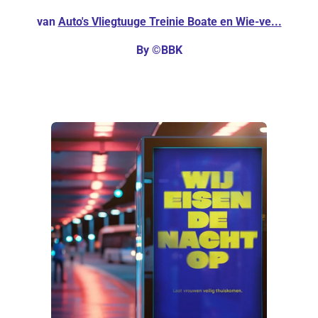
n
van
Auto's Vliegtuuge Treinie Boate en Wie-ve...
g
s
By ©BBK