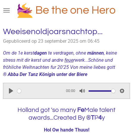
Ga
Be the one Hero
direct
naar
de
Weeisenoldjoarsnachtop...
hoofdinhoud
Gepubliceerd op 23 september 2025 om 06:45
Om de 1e kerst
dagen
te verdragen, ohne
männen
, keine
stress mit dir kerst und andre
feue
rwerk...Schöne und
fröhliche Weihnachten fur 20'25 Von meine liebes gott
®
Abba Der Tanz Königin unter der Biere
00:00
P
M
S
l
u
e
Holland got 'so many
Fe
Male talent
a
t
t
awards...Created By ®
T
P
4
y
y
e
t
i
Hol Ow hande Thuus!