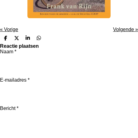
«
Vorige
Volgende
»
D
D
S
D
e
e
h
e
Reactie plaatsen
l
e
a
l
Naam *
e
l
r
e
n
e
n
E-mailadres *
Bericht *