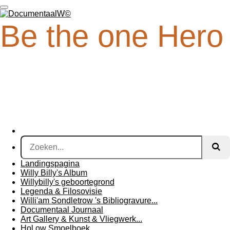
Ga
direct
Be the one Hero
naar
de
hoofdinhoud
Landingspagina
Willy Billy's Album
Willybilly's geboortegrond
Legenda & Filosovisie
Willi'am Sondletrow 's Bibliogravure...
Documentaal Journaal
Art Gallery & Kunst & Vliegwerk...
Hol ow Smoelboek