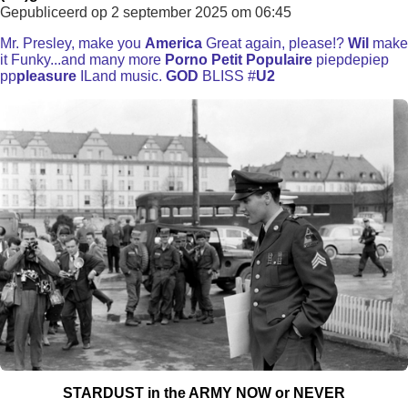
Gepubliceerd op 2 september 2025 om 06:45
Mr. Presley, make you
America
Great again, please!?
Wil
make
it Funky...and many more
P
orno Petit
Populaire
piepdepiep
pp
pleasure
ILand music.
GOD
BLISS #
U2
STAR
DUST in the ARMY NOW or NEVER