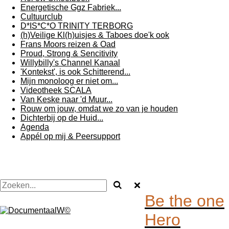
Energetische Ggz Fabriek...
Cultuurclub
D*IS*C*O TRINITY TERBORG
(h)Veilige Kl(h)uisjes & Taboes doe'k ook
Frans Moors reizen & Oad
Proud, Strong & Sencitivity
Willybilly's Channel Kanaal
'Kontekst', is ook Schitterend...
Mijn monoloog er niet om...
Videotheek SCALA
Van Keske naar 'd Muur...
Rouw om jouw, omdat we zo van je houden
Dichterbij op de Huid...
Agenda
Appél op mij & Peersupport
Be the one
Hero