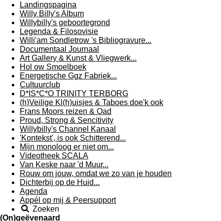
Landingspagina
Willy Billy's Album
Willybilly's geboortegrond
Legenda & Filosovisie
Willi'am Sondletrow 's Bibliogravure...
Documentaal Journaal
Art Gallery & Kunst & Vliegwerk...
Hol ow Smoelboek
Energetische Ggz Fabriek...
Cultuurclub
D*IS*C*O TRINITY TERBORG
(h)Veilige Kl(h)uisjes & Taboes doe'k ook
Frans Moors reizen & Oad
Proud, Strong & Sencitivity
Willybilly's Channel Kanaal
'Kontekst', is ook Schitterend...
Mijn monoloog er niet om...
Videotheek SCALA
Van Keske naar 'd Muur...
Rouw om jouw, omdat we zo van je houden
Dichterbij op de Huid...
Agenda
Appél op mij & Peersupport
Zoeken
(On)geëvenaard