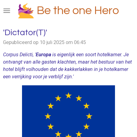
Ga
Be the one Hero
direct
naar
de
'Dictator(T)'
hoofdinhoud
Gepubliceerd op 10 juli 2025 om 06:45
Corpus Delicti, '
Europa
is eigenlijk een soort hotelkamer. Je
ontvangt van alle gasten klachten, maar het bestuur van het
hotel blijft volhouden dat de kakkerlakken in je hotelkamer
een verrijking voor je verblijf zijn.'