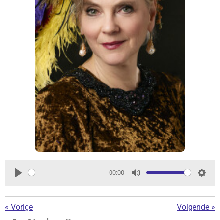
00:00
P
M
S
l
u
e
«
Vorige
Volgende
»
a
t
t