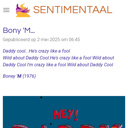
Ga
SENTIMENTAAL
direct
naar
de
Bony 'M...
hoofdinhoud
Gepubliceerd op 2 mei 2025 om 06:45
Daddy cool...
He's crazy like a fool
Wild about Daddy Cool.
He's crazy like a fool
Wild about
Daddy Cool
I'm crazy like a fool
Wild about Daddy Cool
Boney
'M
(1976)