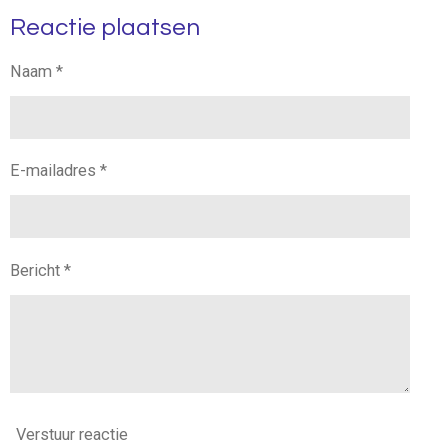
l
e
a
l
Reactie plaatsen
e
l
r
e
n
e
n
Naam *
E-mailadres *
Bericht *
Verstuur reactie