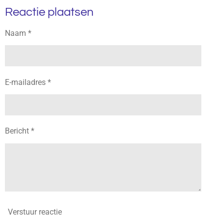
l
e
a
l
n
Reactie plaatsen
e
l
r
e
n
e
n
g
Naam *
s
E-mailadres *
Bericht *
Verstuur reactie