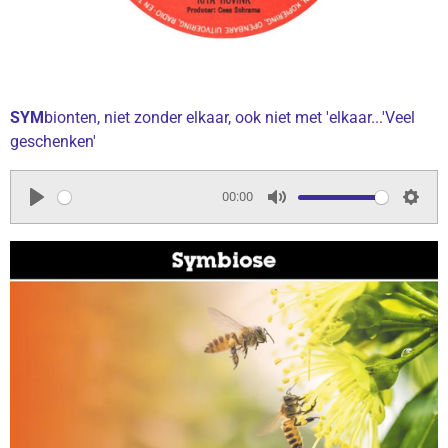
SYM
bionten, niet zonder elkaar, ook niet met 'elkaar...'Veel
geschenken'
00:00
P
M
S
l
u
e
a
t
t
y
e
t
i
n
g
s