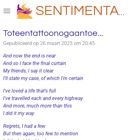
Ga
SENTIMENTAAL
direct
naar
de
Toteentattoonogaantoe...
hoofdinhoud
Gepubliceerd op 26 maart 2025 om 20:45
And now the end is near
And so I face the final curtain
My friends, I say it clear
I'll state my case, of which I'm certain
I've loved a life that's full
I've travelled each and every highway
And more, much more than this
I did it my way
Regrets, I had a few
But then again, too few to mention