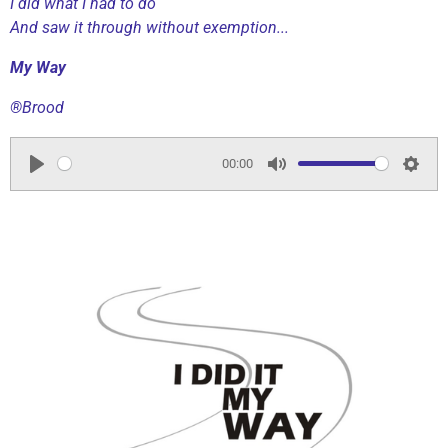
I did what I had to do
And saw it through without exemption...
My Way
®
Brood
00:00
P
M
S
l
u
e
a
t
t
y
e
t
i
n
g
s