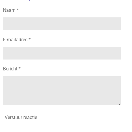
n
e
n
Naam *
E-mailadres *
Bericht *
Verstuur reactie