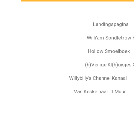
Landingspagina
Willi'am Sondletrow 's
Hol ow Smoelboek
(h)Veilige Kl(h)uisje
Willybilly's Channel Kanaal
Van Keske naar 'd Muur...