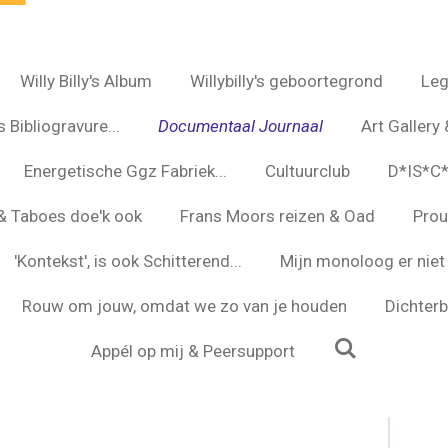
Willy Billy's Album
Willybilly's geboortegrond
Leg
 Bibliogravure...
Documentaal Journaal
Art Gallery 
Energetische Ggz Fabriek...
Cultuurclub
D*IS*C
s & Taboes doe'k ook
Frans Moors reizen & Oad
Prou
'Kontekst', is ook Schitterend...
Mijn monoloog er niet 
Rouw om jouw, omdat we zo van je houden
Dichterbi
Appél op mij & Peersupport