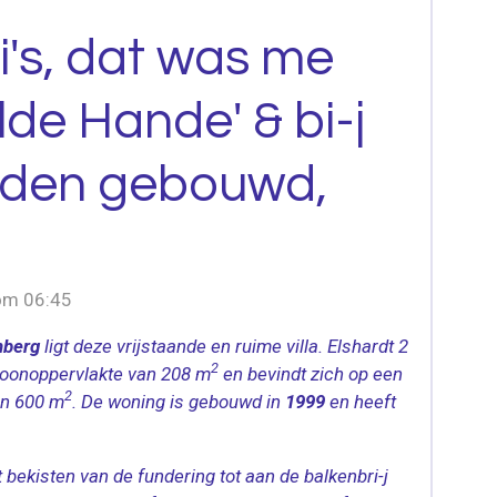
's, dat was me
lde Hande' & bi-j
den gebouwd,
 om 06:45
nberg
ligt deze vrijstaande en ruime villa. Elshardt 2
2
woonoppervlakte van 208 m
en bevindt zich op een
2
an 600 m
. De woning is gebouwd in
1999
en heeft
bekisten van de fundering tot aan de balkenbri-j