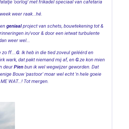
tatje 'oorlog' met frikadel speciaal van cafetaria
 week weer raak...hé.
een
geniaal
project van schets, bouwtekening tot &
erinneringen in/voor & door een ietwat turbulente
dan weer wel...
zo ff....
G
. Ik heb in die tied zoveul geléérd en
rk wark, dat pakt niemand mij af, en
G
.ze kon mien
en deur
Pien
bun ik wel wegwijzer geworden. Dat
 enige Bouw 'pastoor' moar wel echt 'n hele goeie
ME WAT...! Tot mergen.