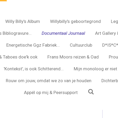
Willy Billy's Album
Willybilly's geboortegrond
Leg
 Bibliogravure...
Documentaal Journaal
Art Gallery 
Energetische Ggz Fabriek...
Cultuurclub
D*IS*C
s & Taboes doe'k ook
Frans Moors reizen & Oad
Prou
'Kontekst', is ook Schitterend...
Mijn monoloog er niet 
Rouw om jouw, omdat we zo van je houden
Dichterbi
Appél op mij & Peersupport