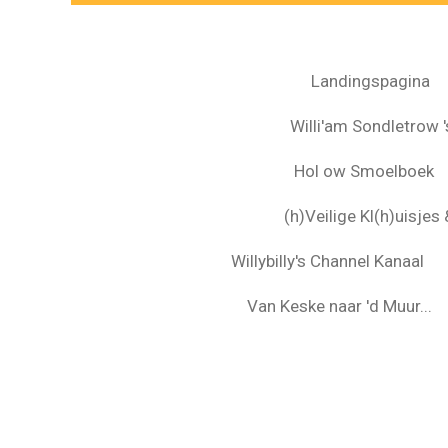
Landingspagina
Willi'am Sondletrow 's
Hol ow Smoelboek
(h)Veilige Kl(h)uisje
Willybilly's Channel Kanaal
Van Keske naar 'd Muur...