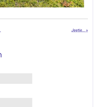
.
Jeetje...
»
n