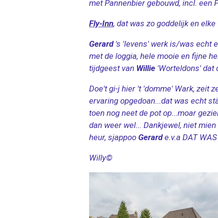
met Pannenbier gebouwd, incl. een Pa
Fly-Inn
, dat was zo goddelijk en elke
Gerard
's 'levens' werk is/was echt 
met de loggia, hele mooie en fijne h
tijdgeest van
Willie
'Worteldons' dat 
Doe't gi-j hier 't 'domme' Wark, zeit ze 
ervaring opgedoan...dat was echt stä
toen nog neet de pot op...moar gezi
dan weer wel... Dankjewel, niet mien
heur, sjappoo
Gerard
e.v.a DAT WAS 
Willy©