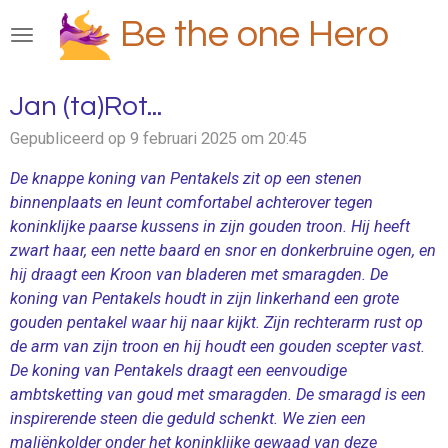
Ga
Be the one Hero
direct
naar
de
Jan (ta)Rot...
hoofdinhoud
Gepubliceerd op 9 februari 2025 om 20:45
De knappe koning van Pentakels zit op een stenen
binnenplaats en leunt comfortabel achterover tegen
koninklijke paarse kussens in zijn gouden troon. Hij heeft
zwart haar, een nette baard en snor en donkerbruine ogen, en
hij draagt ​​een Kroon van bladeren met smaragden. De
koning van Pentakels houdt in zijn linkerhand een grote
gouden pentakel waar hij naar kijkt. Zijn rechterarm rust op
de arm van zijn troon en hij houdt een gouden scepter vast.
De koning van Pentakels draagt ​​een eenvoudige
ambtsketting van goud met smaragden. De smaragd is een
inspirerende steen die geduld schenkt. We zien een
maliënkolder onder het koninklijke gewaad van deze