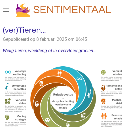
Ga
SENTIMENTAAL
direct
naar
de
(ver)Tieren...
hoofdinhoud
Gepubliceerd op 8 februari 2025 om 06:45
Welig tieren; weelderig of in overvloed groeien...