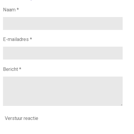
n
e
n
g
Naam *
s
E-mailadres *
Bericht *
Verstuur reactie