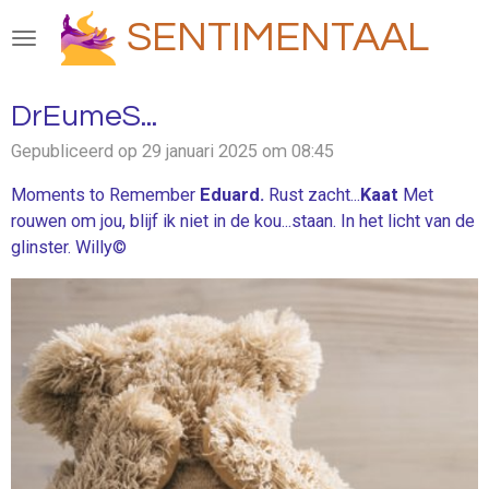
Ga
SENTIMENTAAL
direct
naar
de
DrEumeS...
hoofdinhoud
Gepubliceerd op 29 januari 2025 om 08:45
Moments to Remember
Eduard.
Rust zacht...
Kaat
Met
rouwen om jou, blijf ik niet in de kou...staan. In het licht van de
glinster. Willy©