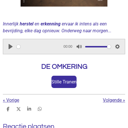
Innerlijk
herstel
en
erkenning
ervaar ik intens als een
bevrijding, elke dag opnieuw. Onderweg naar morgen...
00:00
P
M
S
l
u
e
DE OMKERING
a
t
t
y
e
t
Stille Tranen
i
n
g
«
Vorige
Volgende
»
s
D
D
S
D
e
e
h
e
l
e
a
l
Reactie plaatsen
e
l
r
e