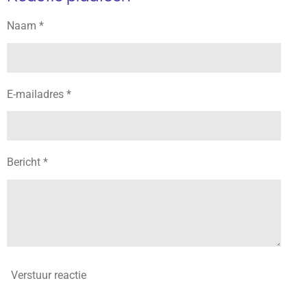
n
e
n
Naam *
E-mailadres *
Bericht *
Verstuur reactie