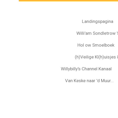
Landingspagina
Willi'am Sondletrow 's
Hol ow Smoelboek
(h)Veilige Kl(h)uisje
Willybilly's Channel Kanaal
Van Keske naar 'd Muur...