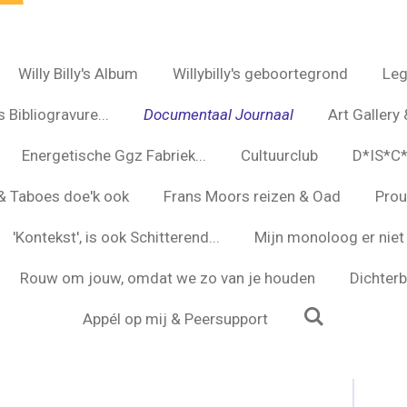
Willy Billy's Album
Willybilly's geboortegrond
Leg
 Bibliogravure...
Documentaal Journaal
Art Gallery 
Energetische Ggz Fabriek...
Cultuurclub
D*IS*C
s & Taboes doe'k ook
Frans Moors reizen & Oad
Prou
'Kontekst', is ook Schitterend...
Mijn monoloog er niet 
Rouw om jouw, omdat we zo van je houden
Dichterbi
Appél op mij & Peersupport