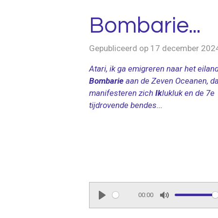
Bombarie...
Gepubliceerd op 17 december 202
Atari, ik ga emigreren naar het eilan
Bombarie
aan de Zeven Oceanen, d
manifesteren zich
Ik
lukluk en de 7e
tijdrovende bendes...
00:00
P
M