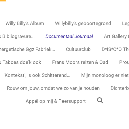
Willy Billy's Album
Willybilly's geboortegrond
Leg
 Bibliogravure...
Documentaal Journaal
Art Gallery
nergetische Ggz Fabriek...
Cultuurclub
D*IS*C*O Th
 & Taboes doe'k ook
Frans Moors reizen & Oad
Prou
'Kontekst', is ook Schitterend...
Mijn monoloog er niet
Rouw om jouw, omdat we zo van je houden
Dichterbi
Appél op mij & Peersupport