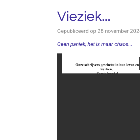
Vieziek...
Gepubliceerd op 28 november 202
Geen paniek, het is maar chaos...