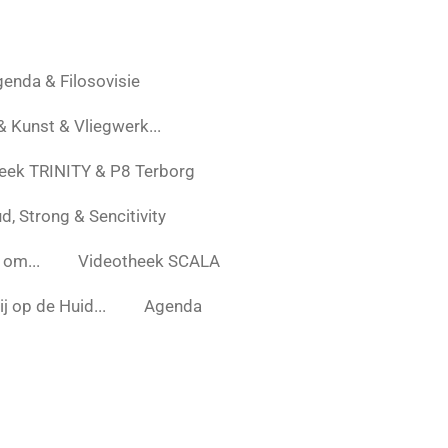
enda & Filosovisie
 & Kunst & Vliegwerk...
eek TRINITY & P8 Terborg
d, Strong & Sencitivity
 om...
Videotheek SCALA
j op de Huid...
Agenda