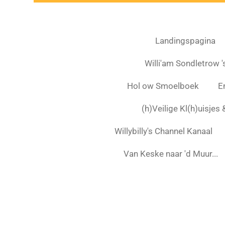
Landingspagina
Willi'am Sondletrow 's
Hol ow Smoelboek
E
(h)Veilige Kl(h)uisjes
Willybilly's Channel Kanaal
Van Keske naar 'd Muur...