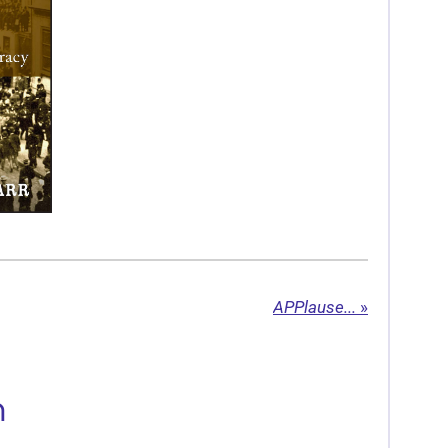
APPlause...
»
n