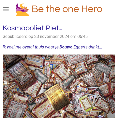
Ga
Be the one Hero
direct
naar
de
Kosmopoliet Piet...
hoofdinhoud
Gepubliceerd op 23 november 2024 om 06:45
Ik voel me overal thuis waar je
Douwe
Egberts drinkt...