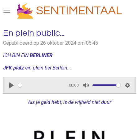
Ga
SENTIMENTAAL
direct
naar
de
En plein public...
hoofdinhoud
Gepubliceerd op 26 oktober 2024 om 06:45
ICH BIN EIN
BERLINER
JFK-platz
ein plein bei Berlein...
00:00
P
M
S
l
u
e
'Als je geld hebt, is de vrijheid niet duur'
a
t
t
y
e
t
i
n