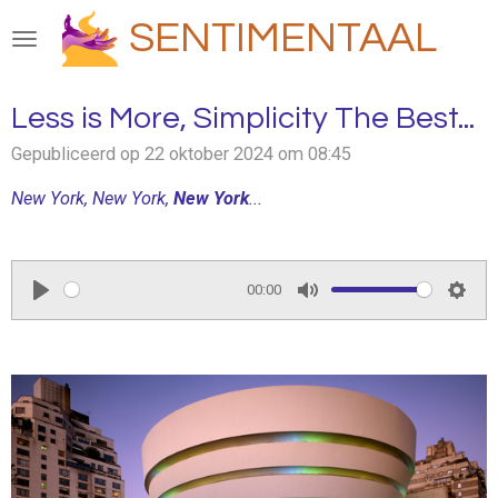
Ga
SENTIMENTAAL
direct
naar
de
Less is More, Simplicity The Best...
hoofdinhoud
Gepubliceerd op 22 oktober 2024 om 08:45
New York, New York,
New York
...
00:00
P
M
S
l
u
e
a
t
t
y
e
t
i
n
g