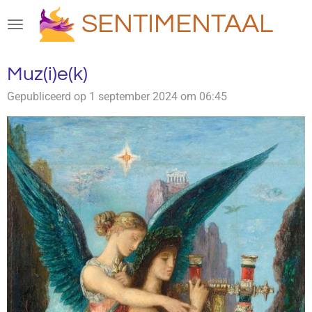
Ga
SENTIMENTAAL
direct
naar
de
Muz(i)e(k)
hoofdinhoud
Gepubliceerd op 1 september 2024 om 06:45