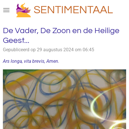
Ga
SENTIMENTAAL
direct
naar
de
De Vader, De Zoon en de Heilige
hoofdinhoud
Geest...
Gepubliceerd op 29 augustus 2024 om 06:45
Ars longa, vita brevis, Amen.