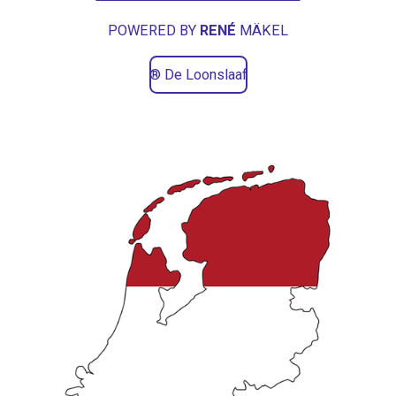
y
e
t
POWERED BY
RENÉ
MÄKEL
i
n
® De Loonslaaf
g
s