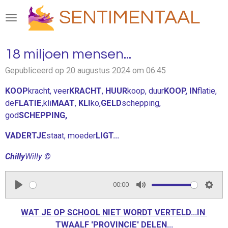
Ga
SENTIMENTAAL
direct
naar
de
18 miljoen mensen...
hoofdinhoud
Gepubliceerd op 20 augustus 2024 om 06:45
KOOP
kracht, veer
KRACHT
,
HUUR
koop, duur
KOOP,
IN
flatie,
de
FLATIE
,kli
MAAT
,
KLI
ko,
GELD
schepping,
god
SCHEPPING,
VADERTJE
staat, moeder
LIGT...
Chilly
Willy ©
00:00
P
M
S
l
u
e
WAT JE OP SCHOOL NIET WORDT VERTELD...IN
a
t
t
TWAALF 'PROVINCIE' DELEN...