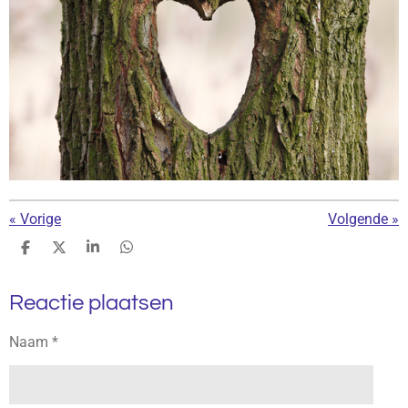
g
s
«
Vorige
Volgende
»
D
D
S
D
e
e
h
e
l
e
a
l
Reactie plaatsen
e
l
r
e
n
e
n
Naam *