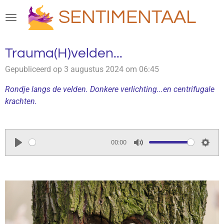
Ga
SENTIMENTAAL
direct
naar
de
Trauma(H)velden...
hoofdinhoud
Gepubliceerd op 3 augustus 2024 om 06:45
Rondje langs de velden. Donkere verlichting...en centrifugale
krachten.
00:00
P
M
S
l
u
e
a
t
t
y
e
t
i
n