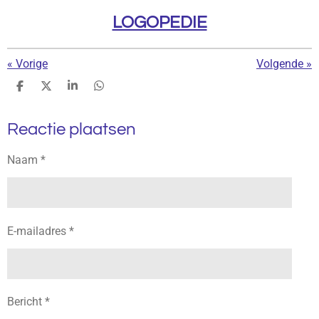
LOGOPEDIE
«
Vorige
Volgende
»
D
D
S
D
e
e
h
e
l
e
a
l
Reactie plaatsen
e
l
r
e
n
e
n
Naam *
E-mailadres *
Bericht *