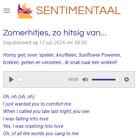
Ga
SENTIMENTAAL
direct
naar
de
Zomerhitjes, zo hitsig van...
hoofdinhoud
Gepubliceerd op 17 juli 2024 om 08:00
Horny, geil, even 'spelen', knuffelen, Sunflower Poweren,
bokken, geiten en versieren...Ik snak naar een snikkel!
00:00
P
M
S
l
u
e
Oh, oh (oh, oh)
a
t
t
I just wanted you to comfort me
When I called you late last night, you see
y
e
t
I was falling into love
i
Yes, I was crashing into love
n
Oh, of all the words you sang to me
g