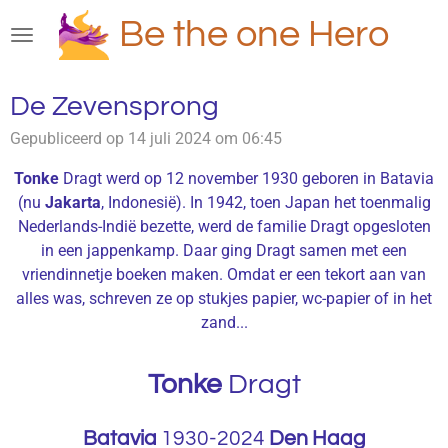
Ga
Be the one Hero
direct
naar
de
De Zevensprong
hoofdinhoud
Gepubliceerd op 14 juli 2024 om 06:45
Tonke
Dragt werd op 12 november 1930 geboren in Batavia
(nu
Jakarta
, Indonesië). In 1942, toen Japan het toenmalig
Nederlands-Indië bezette, werd de familie Dragt opgesloten
in een jappenkamp. Daar ging Dragt samen met een
vriendinnetje boeken maken. Omdat er een tekort aan van
alles was, schreven ze op stukjes papier, wc-papier of in het
zand...
Tonke
Dragt
Batavia
1930-2024
Den Haag