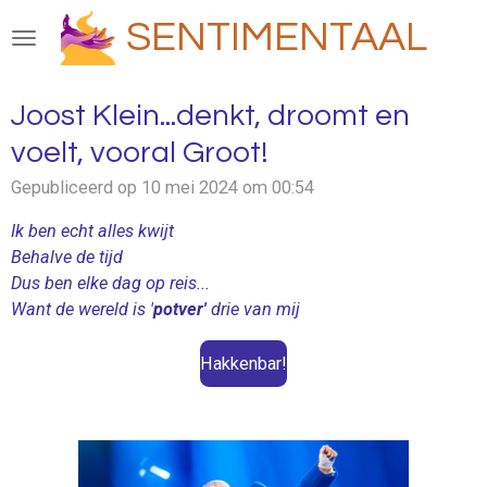
Ga
SENTIMENTAAL
direct
naar
de
Joost Klein...denkt, droomt en
hoofdinhoud
voelt, vooral Groot!
Gepubliceerd op 10 mei 2024 om 00:54
Ik ben echt alles kwijt
Behalve de tijd
Dus ben elke dag op reis...
Want de wereld is '
potver'
drie van mij
Hakkenbar!