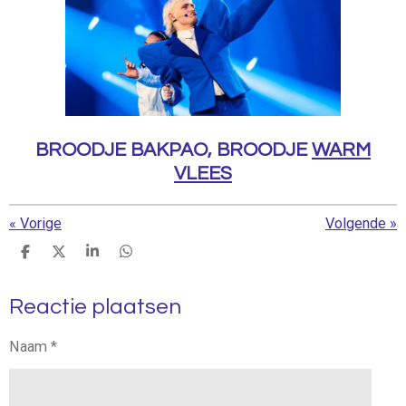
BROODJE BAKPAO, BROODJE
WARM
VLEES
«
Vorige
Volgende
»
D
D
S
D
e
e
h
e
l
e
a
l
Reactie plaatsen
e
l
r
e
n
e
n
Naam *