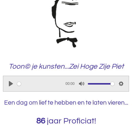
Toon© je kunsten...Zei Hoge Zije Piet
00:00
P
M
S
l
u
e
Een dag om lief te hebben en te laten vieren...
a
t
t
y
e
t
86
jaar Proficiat!
i
n