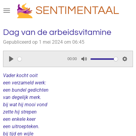
Ga
SENTIMENTAAL
direct
naar
de
Dag van de arbeidsvitamine
hoofdinhoud
Gepubliceerd op 1 mei 2024 om 06:45
00:00
P
M
S
l
u
e
Vader kocht ooit
a
t
t
een verzameld werk:
een bundel gedichten
y
e
t
van degelijk merk.
i
bij wat hij mooi vond
n
zette hij strepen
g
een enkele keer
s
een uitroepteken.
bij tijd en wijle