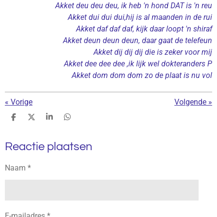
Akket deu deu deu, ik heb 'n hond DAT is 'n reu
Akket dui dui dui,hij is al maanden in de rui
Akket daf daf daf, kijk daar loopt 'n shiraf
Akket deun deun deun, daar gaat de telefeun
Akket dij dij dij die is zeker voor mij
Akket dee dee dee ,ik lijk wel dokteranders P
Akket dom dom dom zo de plaat is nu vol
«
Vorige
Volgende
»
D
D
S
D
e
e
h
e
l
e
a
l
Reactie plaatsen
e
l
r
e
n
e
n
Naam *
E-mailadres *