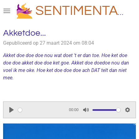
Ga
SENTIMENTAAL
direct
naar
de
Akketdoe...
hoofdinhoud
Gepubliceerd op 27 maart 2024 om 08:04
Akket doe doe doe nou wat doet 't er dan toe.
Hoe ket doe
doe doe akket doe doe ket goe.
Akket doe doedoe nou dan
voel ik me oke.
Hoe ket doe doe doe ach DAT telt dan niet
mee.
00:00
P
M
S
l
u
e
a
t
t