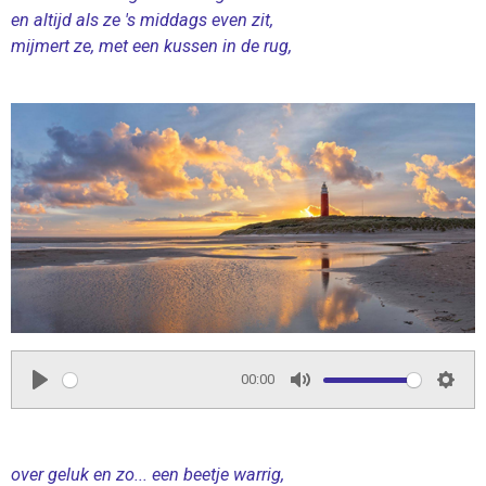
en altijd als ze 's middags even zit,
mijmert ze, met een kussen in de rug,
00:00
P
M
S
l
u
e
a
t
t
over geluk en zo... een beetje warrig,