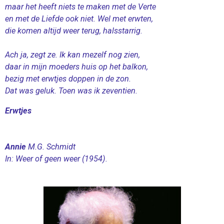
y
e
t
maar het heeft niets te maken met de Verte
i
en met de Liefde ook niet. Wel met erwten,
n
die komen altijd weer terug, halsstarrig.
g
Ach ja, zegt ze. Ik kan mezelf nog zien,
s
daar in mijn moeders huis op het balkon,
bezig met erwtjes doppen in de zon.
Dat was geluk. Toen was ik zeventien.
Erwtjes
Annie
M.G. Schmidt
In: Weer of geen weer (1954).