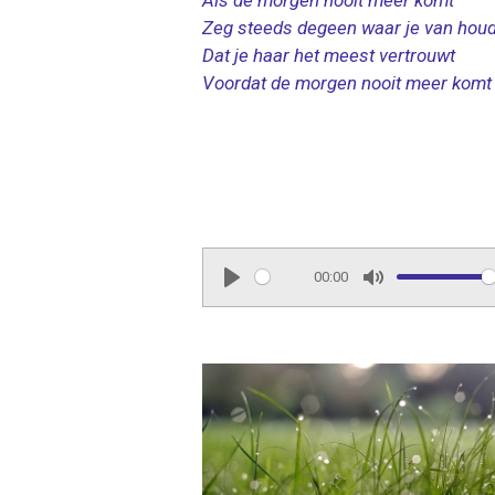
Zeg steeds degeen waar je van houd
Dat je haar het meest vertrouwt
Voordat de morgen nooit meer komt
00:00
P
M
l
u
a
t
y
e