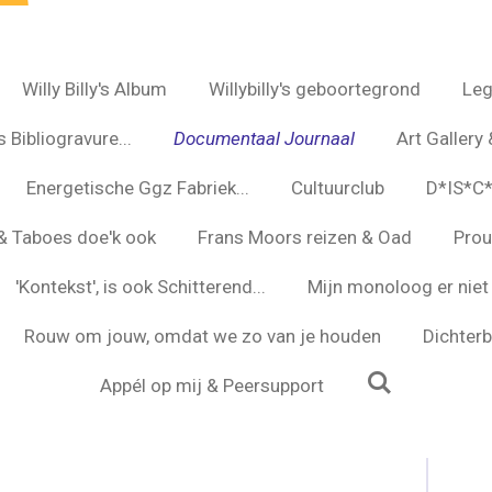
Willy Billy's Album
Willybilly's geboortegrond
Leg
 Bibliogravure...
Documentaal Journaal
Art Gallery 
Energetische Ggz Fabriek...
Cultuurclub
D*IS*C
s & Taboes doe'k ook
Frans Moors reizen & Oad
Prou
'Kontekst', is ook Schitterend...
Mijn monoloog er niet 
Rouw om jouw, omdat we zo van je houden
Dichterbi
Appél op mij & Peersupport