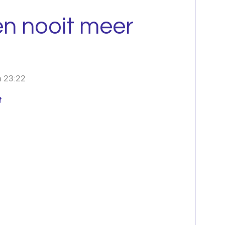
en nooit meer
m 23:22
t