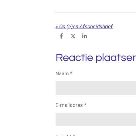
«
Op (e)en Afscheidsbrief
D
D
S
e
e
h
l
e
a
e
l
r
Reactie plaatse
n
e
Naam *
E-mailadres *