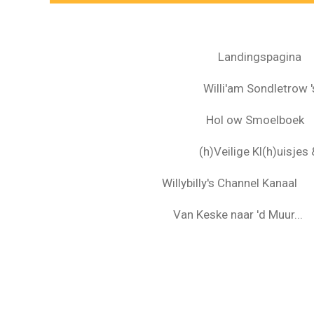
Landingspagina
Willi'am Sondletrow 's
Hol ow Smoelboek
(h)Veilige Kl(h)uisje
Willybilly's Channel Kanaal
Van Keske naar 'd Muur...