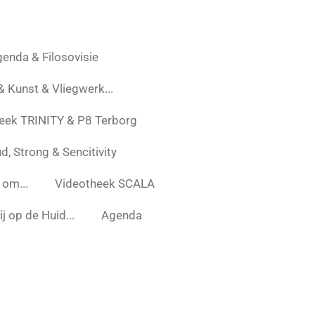
enda & Filosovisie
 & Kunst & Vliegwerk...
eek TRINITY & P8 Terborg
d, Strong & Sencitivity
 om...
Videotheek SCALA
j op de Huid...
Agenda