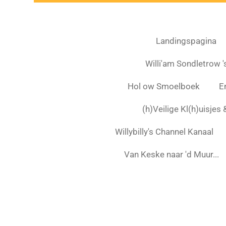
Landingspagina
Willi'am Sondletrow 's
Hol ow Smoelboek
E
(h)Veilige Kl(h)uisjes
Willybilly's Channel Kanaal
Van Keske naar 'd Muur...