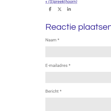
«
(S)preek(hoorn)
D
D
S
e
e
h
l
e
a
e
l
r
Reactie plaatse
n
e
Naam *
E-mailadres *
Bericht *