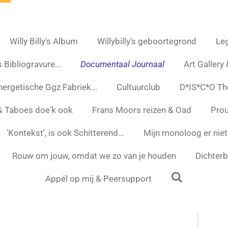
Willy Billy's Album
Willybilly's geboortegrond
Leg
 Bibliogravure...
Documentaal Journaal
Art Gallery
nergetische Ggz Fabriek...
Cultuurclub
D*IS*C*O Th
 & Taboes doe'k ook
Frans Moors reizen & Oad
Prou
'Kontekst', is ook Schitterend...
Mijn monoloog er niet
Rouw om jouw, omdat we zo van je houden
Dichterbi
Appél op mij & Peersupport