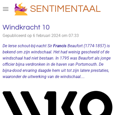
Ga
SENTIMENTAAL
direct
naar
de
Windkracht 10
hoofdinhoud
Gepubliceerd op 6 februari 2024 om 07:33
De Ierse schout-bij-nacht Sir
Francis
Beaufort (1774-1857) is
bekend om zijn windschaal. Het had weinig gescheeld of de
windschaal had niet bestaan. In 1795 was Beaufort als jonge
officier bijna verdronken in de haven van Portsmouth. De
bijna-dood ervaring daagde hem uit tot zijn latere prestaties,
waaronder de uitwerking van de windschaal....