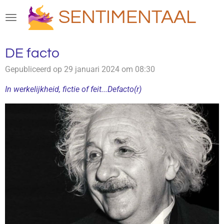
Ga
SENTIMENTAAL
direct
naar
de
DE facto
hoofdinhoud
Gepubliceerd op 29 januari 2024 om 08:30
In werkelijkheid, fictie of feit...Defacto(r)