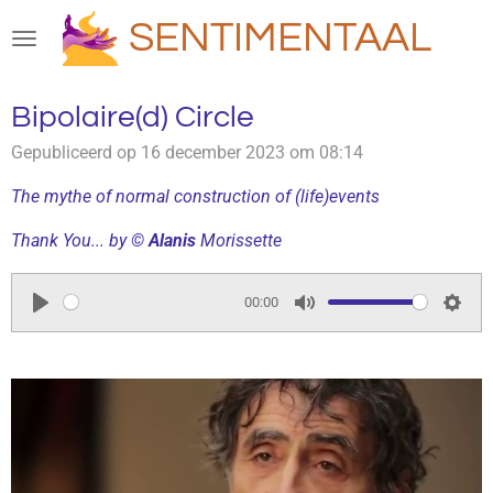
Ga
SENTIMENTAAL
direct
naar
de
Bipolaire(d) Circle
hoofdinhoud
Gepubliceerd op 16 december 2023 om 08:14
The mythe of normal construction of (life)events
Thank You... by ©
Alanis
Morissette
00:00
P
M
S
l
u
e
a
t
t
y
e
t
i
n