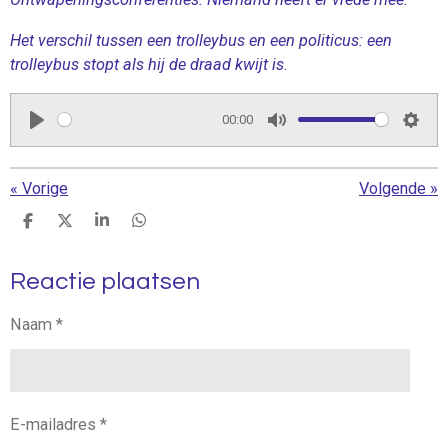
Het verschil tussen een trolleybus en een politicus: een
trolleybus stopt als hij de draad kwijt is.
00:00
P
M
S
l
u
e
«
Vorige
Volgende
»
a
t
t
y
e
t
D
D
S
D
e
e
h
e
i
l
e
a
l
n
Reactie plaatsen
e
l
r
e
n
e
n
g
Naam *
s
E-mailadres *