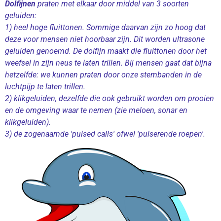
Dolfijnen
praten met elkaar door middel van 3 soorten
y
e
t
geluiden:
i
1) heel hoge fluittonen. Sommige daarvan zijn zo hoog dat
n
deze voor mensen niet hoorbaar zijn. Dit worden ultrasone
geluiden genoemd. De dolfijn maakt die fluittonen door het
g
weefsel in zijn neus te laten trillen. Bij mensen gaat dat bijna
s
hetzelfde: we kunnen praten door onze stembanden in de
luchtpijp te laten trillen.
2) klikgeluiden, dezelfde die ook gebruikt worden om prooien
en de omgeving waar te nemen (zie meloen, sonar en
klikgeluiden).
3) de zogenaamde 'pulsed calls' ofwel 'pulserende roepen'.