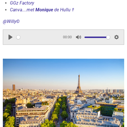
GGz Factory
Canva....met
Monique
de Hullu
†
@Willy©
00:00
P
M
S
l
u
e
a
t
t
y
e
t
i
n
g
s