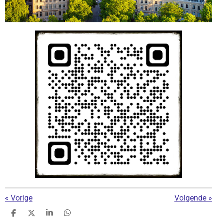
«
Vorige
Volgende
»
D
D
S
D