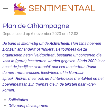
Ga
SENTIMENTAAL
direct
naar
de
Plan de C(h)ampagne
hoofdinhoud
Gepubliceerd op 6 november 2023 om 12:03
De band is afkomstig uit de
Achterhoek
. Hun fans noemen
zichzelf 'anhangers' of 'høkers'. De tournees die zij
organiseren heten 'veldtochten', bestaand uit concerten die
vaak in (grote) feesttenten worden gegeven. Sinds 2000 is er
naast de jaarlijkse 'veldtocht' ook een theatertour. Drank,
dames, motorcrossen, feestvieren of in Normaal-
spraak:
H
øken
, maar ook de Achterhoekse mentaliteit en het
boerenbestaan zijn thema's die in de teksten naar voren
komen.
Sollicitaties
GGz partij development