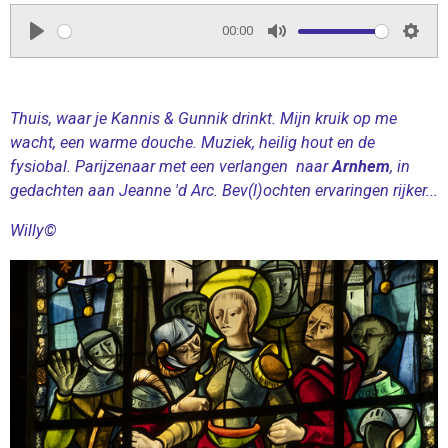
00:00
P
M
S
l
u
e
a
t
t
Thuis, waar je Kannis & Gunnik drinkt. Mijn kruik op me
y
e
t
wacht, een warme douche. Muziek, heilig hout en de
i
fysiobal. Parijzenaar met een verlangen naar
Arnhem
, in
n
gedachten aan Jeanne 'd Arc. Bev(l)ochten ervaringen rijker...
g
Willy©
s